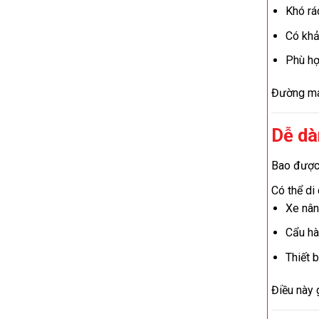
Khó rá
Có khả
Phù hợ
Đường may
Dễ dà
Bao được t
Có thể di
Xe nân
Cẩu hà
Thiết 
Điều này 