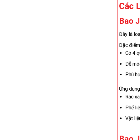
Các 
Bao J
Đây là lo
Đặc điểm
Có 4 q
Dễ móc
Phù hợp
Ứng dụng
Rác xâ
Phế li
Vật liệ
Bao 