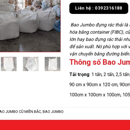
Liên hệ : 0392316188
Bao Jumbo đựng rác thải là l
hóa bằng container (FIBC), c
lớn hay bao đựng rác thải nh
để sản xuất. Nó phù hợp với 
vận chuyển bằng đường biển
Thông số Bao Ju
Tải trọng
: 1 tấn, 2 tấn, 2,5 tấn
90 cm x 90cm x 120 cm, 90c
100cm x 100cm x 100cm, 10
AO JUMBO CŨ MIỀN BẮC
,
BAO JUMBO