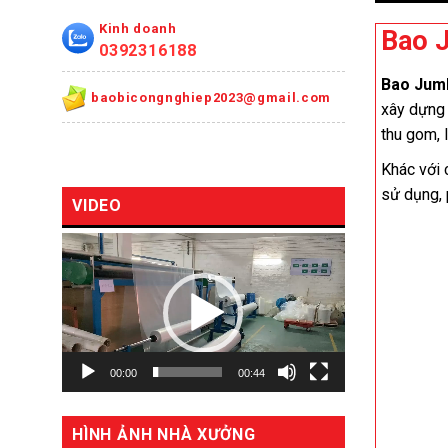
Kinh doanh
Bao 
0392316188
Bao Jumb
baobicongnghiep2023@gmail.com
xây dựng 
thu gom, l
Khác với 
sử dụng, 
VIDEO
Trình
chơi
Video
00:00
00:44
HÌNH ẢNH NHÀ XƯỞNG