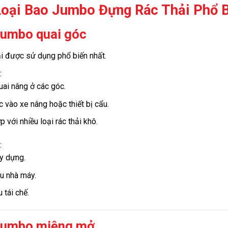
Loại Bao Jumbo Đựng Rác Thải Phổ B
umbo quai góc
ại được sử dụng phổ biến nhất.
:
uai nâng ở các góc.
 vào xe nâng hoặc thiết bị cẩu.
 với nhiều loại rác thải khô.
:
y dựng.
ệu nhà máy.
u tái chế.
Jumbo miệng mở