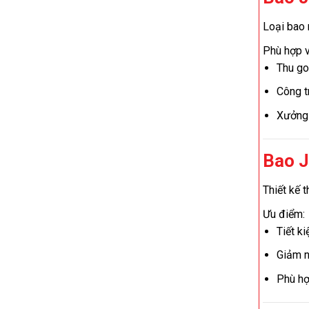
Loại bao 
Phù hợp v
Thu go
Công t
Xưởng 
Bao J
Thiết kế 
Ưu điểm:
Tiết ki
Giảm n
Phù hợ