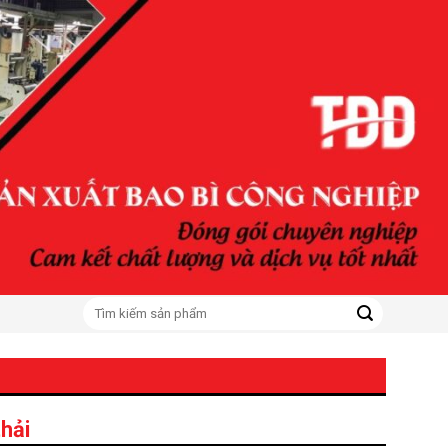
Tìm
kiếm:
hải