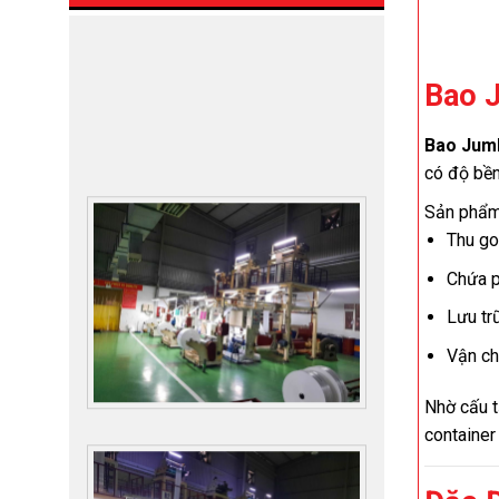
Bao 
Bao Jumb
có độ bền
Sản phẩm 
Thu go
Chứa p
Lưu trữ
Vận ch
Nhờ cấu t
container