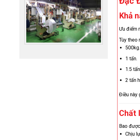
Đặc 
Khả n
Ưu điểm 
Tùy theo 
500kg
1 tấn.
1.5 tấn
2 tấn 
Điều này 
Chất 
Bao được 
Chịu lự