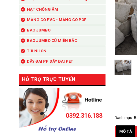
HẠT CHỐNG ẨM
MÀNG CO PVC - MÀNG CO POF
BAO JUMBO
BAO JUMBO CŨ MIỀN BẮC
TÚI NILON
DÂY ĐAI PP DÂY ĐAI PET
HỖ TRỢ TRỰC TUYẾN
0392.316.188
Danh mục:
B
MÔ TẢ