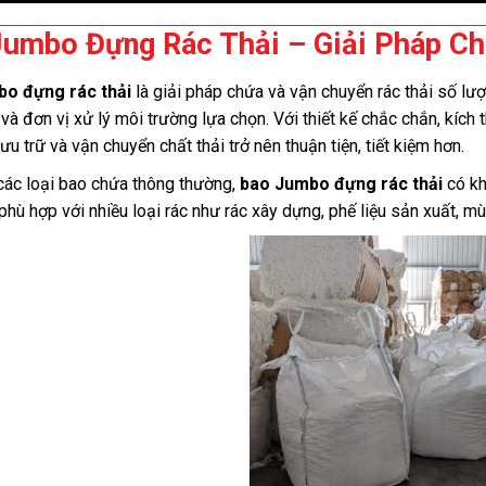
Jumbo Đựng Rác Thải – Giải Pháp C
o đựng rác thải
là giải pháp chứa và vận chuyển rác thải số lư
và đơn vị xử lý môi trường lựa chọn. Với thiết kế chắc chắn, kích 
ưu trữ và vận chuyển chất thải trở nên thuận tiện, tiết kiệm hơn.
các loại bao chứa thông thường,
bao Jumbo đựng rác thải
có kh
phù hợp với nhiều loại rác như rác xây dựng, phế liệu sản xuất, m