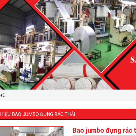
 HỆ
THIỆU BAO JUMBO ĐỰNG RÁC THẢI
Bao jumbo đựng rác t